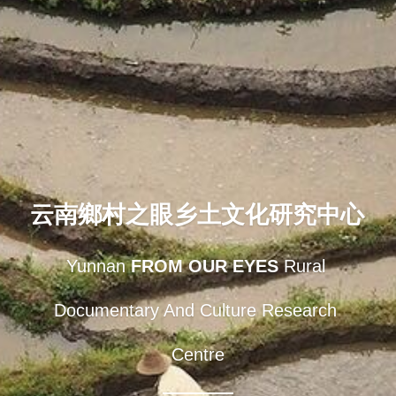
「荧光计划」公益放映
「乡野之路」田野基地
「乡村影像讲习所」影像学院
「乡土文化影像传习馆」
「澜湄之眼」东南亚影像交流平台
红河普春村馆
云南鄉村之眼乡土文化研究中心 
「北门回望」现代遇见乡土对话系列
Yunnan 
FROM OUR EYES
 Rural 
Documentary And Culture Research 
Centre