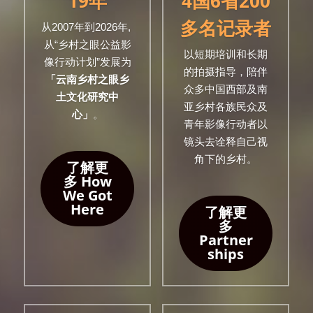
19年
4国6省200
多名记录者
从2007年到2026年, 
从“乡村之眼公益影
以短期培训和长期
像行动计划”发展为
的拍摄指导，陪伴
「云南乡村之眼乡
众多中国西部及南
土文化研究中
亚乡村各族民众及
心」
。
青年影像行动者以
镜头去诠释自己视
角下的乡村。
了解更
多 How
We Got
Here
了解更
多
Partner
ships