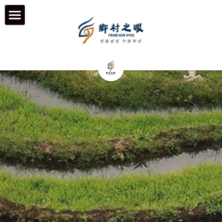
首页
近期动态
关于我们
工作伙伴 & 项目 & 宣传片
何为「乡村之眼」
我们的历程
历年影像
在地合作组织
团队成员
乡村拍客-影行者
媒体聚焦
加入我们
青年影像行动者-乡语者
支持我们
机构声明
机构项目&项目宣传片
机构服务品牌
「乡眼」影像库 及 员工通道