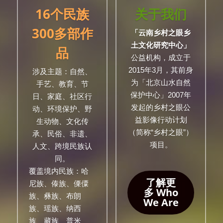
16个民族
关于我们
300多部作
「云南乡村之眼乡
土文化研究中心」
品
公益机构，成立于
2015年3月，其前身
涉及
主题
：自然、
为「北京山水自然
手艺、教育、节
保护中心」2007年
日、家庭、社区行
发起的乡村之眼公
动、环境保护、野
益影像行动计划
生动物、文化传
（简称“乡村之眼”）
承、民俗、非遗、
项目。
人文、跨境民族认
同。
覆盖境内民族：哈
了解更
尼族、傣族、傈僳
多 Who
族、彝族、布朗
We Are
族、瑶族、纳西
族、藏族、普米