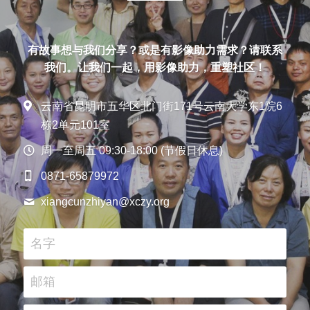
「荧光计划」公益放映
有故事想与我们分享？或是有影像助力需求？请联系
「乡野之路」田野基地
我们。让我们一起，用影像助力，重塑社区！
「乡村影像讲习所」影像学院
云南省昆明市五华区北门街171号云南大学东1院6
「乡土文化影像传习馆」
栋2单元101室
周一至周五 09:30-18:00 (节假日休息)
「澜湄之眼」东南亚影像交流平台
红河普春村馆
0871-65879972
「北门回望」现代遇见乡土对话系列
xiangcunzhiyan@
xczy.org
名字
邮箱