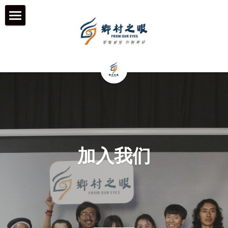
首页
近期动态
关于我们
工作伙伴 & 项目 & 宣传片
何为「乡村之眼」
我们的历程
历年影像
在地合作组织
加入我们
团队成员
乡村拍客-影行者
媒体聚焦
加入我们
青年影像行动者-乡语者
支持我们
机构声明
机构项目&项目宣传片
机构服务品牌
「乡眼」影像库 及 员工通道