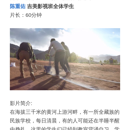
陈重佑
 吉美影视班全体学生
「荧光计划」公益放映
片长：60分钟
「乡野之路」田野基地
「乡村影像讲习所」影像学院
「乡土文化影像传习馆」
「澜湄之眼」东南亚影像交流平台
红河普春村馆
「北门回望」现代遇见乡土对话系列
影片简介:
在海拔三千米的黄河上游河畔，有一所全藏族的
民族学校，每日清晨，有的人可能还在半睡半醒
中挣扎，这里的学生们已经到教室背诵自习，学