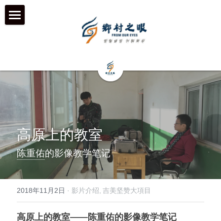
首页
近期动态
关于我们
工作伙伴 & 项目 & 宣传片
何为「乡村之眼」
我们的历程
历年影像
在地合作组织
高原上的教室
团队成员
乡村拍客-影行者
媒体聚焦
陈重佑
的影像教学笔记
加入我们
青年影像行动者-乡语者
支持我们
2018年11月2日
·
影片介绍,
吉美坚赞大項目
机构声明
机构项目&项目宣传片
机构服务品牌
高原上的教室——陈重佑的影像教学笔记
「乡眼」影像库 及 员工通道