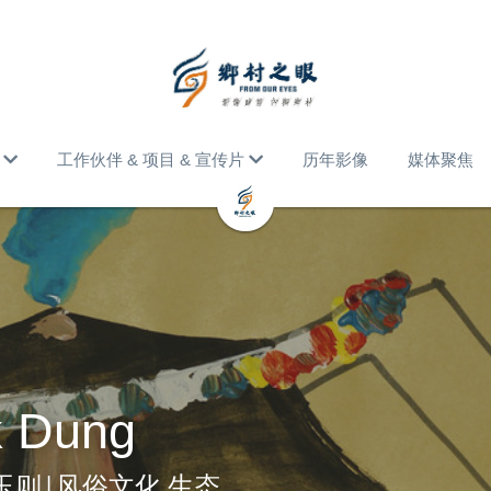
工作伙伴 & 项目 & 宣传片
历年影像
媒体聚焦
 Dung
保玉则|风俗文化 生态