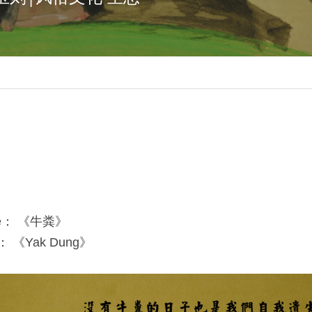
tle： 《牛粪》
e： 《Yak Dung》