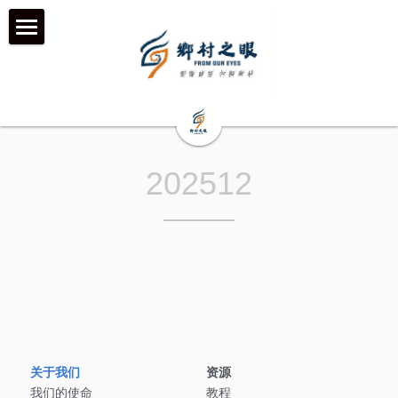
首页
近期动态
关于我们
202512
工作伙伴 & 项目 & 宣传片
何为「乡村之眼」
我们的历程
历年影像
在地合作组织
团队成员
乡村拍客-影行者
媒体聚焦
加入我们
青年影像行动者-乡语者
支持我们
机构声明
机构项目&项目宣传片
机构服务品牌
关于我们
资源
我们的使命
教程
「乡眼」影像库 及 员工通道