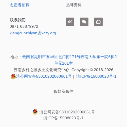
志愿者招募
品牌资料
「荧光计划」公益放映
联系我们
「乡野之路」田野基地
0871-65879972
xiangcunzhiyan@xczy.org
「乡村影像讲习所」影像学院
「乡土文化影像传习馆」
地址：
云南省昆明市五华区北门街171号云南大学东一院6栋2
单元101室
「澜湄之眼」东南亚影像交流平台
红河普春村馆
云南乡村之眼乡土文化研究中心. Copyright © 2018-2026
滇公网安备53010202000661号
 |  
滇ICP备15008023号-1
「北门回望」现代遇见乡土对话系列
条款及条件
滇公网安备53010202000661号
滇ICP备15008023号-1