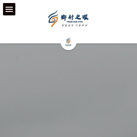
首页
近期动态
关于我们
工作伙伴 & 项目 & 宣传片
何为「乡村之眼」
我们的历程
历年影像
在地合作组织
团队成员
乡村拍客-影行者
媒体聚焦
加入我们
青年影像行动者-乡语者
支持我们
机构声明
机构项目&项目宣传片
机构服务品牌
「乡眼」影像库 及 员工通道