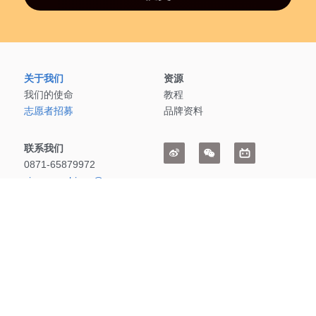
关于我们
资源
我们的使命
教程
志愿者招募
品牌资料
联系我们
0871-65879972
xiangcunzhiyan@xczy.org
地址：
云南省昆明市五华区北门街171号云南大学东一院6栋2
单元101室
云南乡村之眼乡土文化研究中心. Copyright © 2018-2026
滇公网安备53010202000661号
 |  
滇ICP备15008023号-1