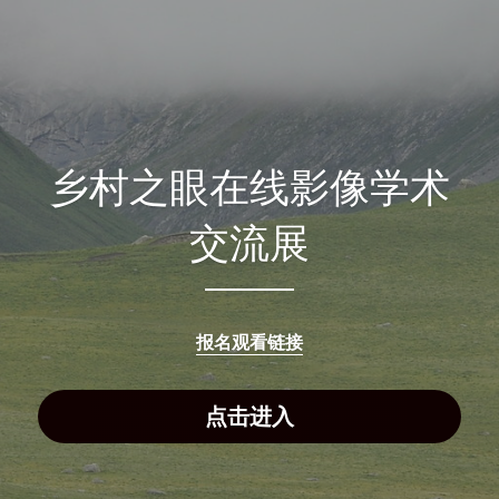
「荧光计划」公益放映
「乡野之路」田野基地
「乡村影像讲习所」影像学院
乡村之眼在线影像学术
「乡土文化影像传习馆」
交流展
「澜湄之眼」东南亚影像交流平台
红河普春村馆
「北门回望」现代遇见乡土对话系列
报名观看链接
点击进入