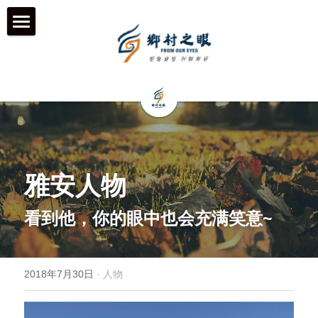
首页
近期动态
关于我们
工作伙伴 & 项目 & 宣传片
何为「乡村之眼」
雅安人物
我们的历程
历年影像
在地合作组织
看到他，你的眼中也会充满笑意~
团队成员
乡村拍客-影行者
媒体聚焦
加入我们
青年影像行动者-乡语者
支持我们
2018年7月30日
·
人物
机构声明
机构项目&项目宣传片
机构服务品牌
「乡眼」影像库 及 员工通道