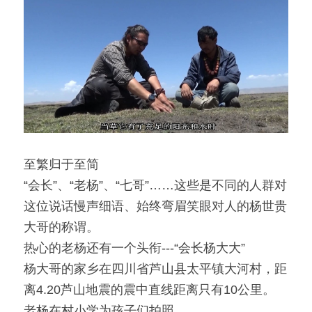
「荧光计划」公益放映
「乡野之路」田野基地
「乡村影像讲习所」影像学院
「乡土文化影像传习馆」
「澜湄之眼」东南亚影像交流平台
红河普春村馆
至繁归于至简
“会长”、“老杨”、“七哥”……这些是不同的人群对
「北门回望」现代遇见乡土对话系列
这位说话慢声细语、始终弯眉笑眼对人的杨世贵
大哥的称谓。
热心的老杨还有一个头衔---“会长杨大大”
杨大哥的家乡在四川省芦山县太平镇大河村，距
离4.20芦山地震的震中直线距离只有10公里。
老杨在村小学为孩子们拍照