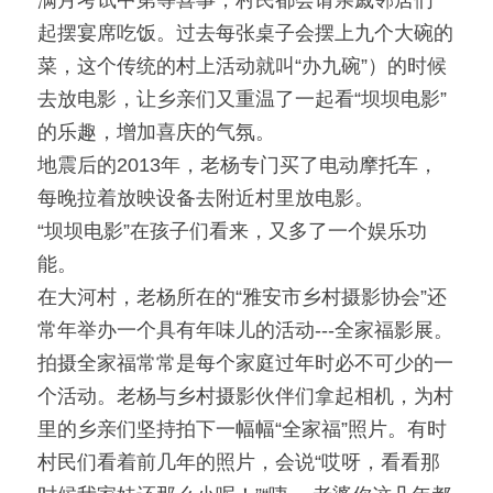
满月考试中第等喜事，村民都会请亲戚邻居们一
起摆宴席吃饭。过去每张桌子会摆上九个大碗的
菜，这个传统的村上活动就叫“办九碗”）的时候
去放电影，让乡亲们又重温了一起看“坝坝电影”
的乐趣，增加喜庆的气氛。
地震后的2013年，老杨专门买了电动摩托车，
每晚拉着放映设备去附近村里放电影。
“坝坝电影”在孩子们看来，又多了一个娱乐功
能。
在大河村，老杨所在的“雅安市乡村摄影协会”还
常年举办一个具有年味儿的活动---全家福影展。
拍摄全家福常常是每个家庭过年时必不可少的一
个活动。老杨与乡村摄影伙伴们拿起相机，为村
里的乡亲们坚持拍下一幅幅“全家福”照片。有时
村民们看着前几年的照片，会说“哎呀，看看那