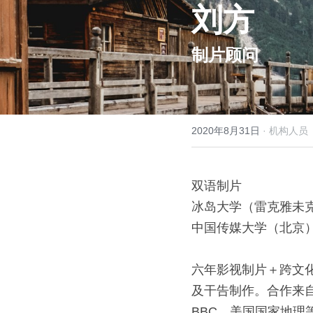
刘方
制片顾问
2020年8月31日
·
机构人员
双语制⽚
冰岛⼤学（雷克雅未克） 应
中国传媒⼤学（北京） 数字
六年影视制⽚＋跨⽂
及⼲告制作。合作来
BBC、美国国家地