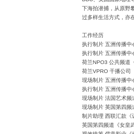
下海拍潜捕，从原野
过多样⽣活⽅式，亦
⼯作经历
执⾏制⽚ 五洲传播中⼼x Mo
执⾏制⽚ 五洲传播中⼼x 
荷兰NPO3 公共频道《
荷兰VPRO ⼲播公司《
现场制⽚ 五洲传播中⼼ 丝绸
执⾏制⽚ 五洲传播中⼼x 
现场制⽚ 法国艺术频道x I
现场制⽚ 英国第四频道《
制⽚助理 ⻄联汇款《
英国第四频道《⼥皇武则
视效统筹 儒意影业《动物世