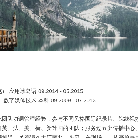
⽤冰岛语 09.2014 - 05.2015
媒体技术 本科 09.2009 - 07.2013
化团队协调管理经验，参与不同⻛格国际纪录⽚、院线视
⾃英、法、美、荷、新等国的团队；服务过五洲传播中⼼
理等频道。⾜迹遍布⼤江南北，热衷「在现场」。从⾼原寻