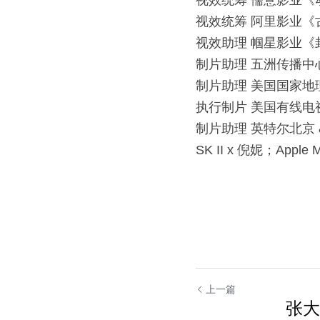
视效统筹 阿⾥影业《古剑奇谭
视效助理 帼星影业《封神传
制⽚助理 五洲传播中⼼《神奇
制⽚助理 美国国家地理《洪⽔
执⾏制⽚ 美国有线电视新
制⽚助理 英特尔北京 & 异
SK II x 倪妮；Appl
上一篇
张大