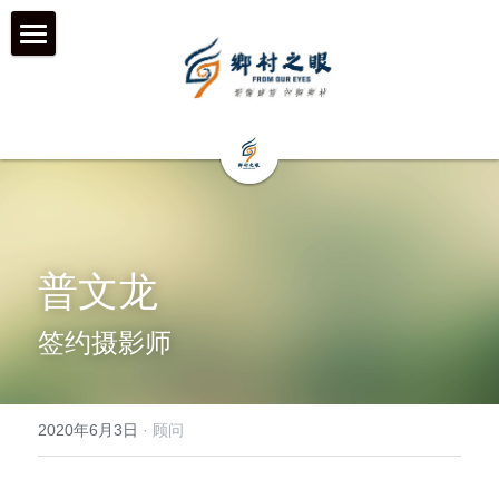
首页
近期动态
关于我们
工作伙伴 & 项目 & 宣传片
何为「乡村之眼」
普文龙
我们的历程
历年影像
在地合作组织
签约摄影师
团队成员
乡村拍客-影行者
媒体聚焦
加入我们
青年影像行动者-乡语者
支持我们
2020年6月3日
·
顾问
机构声明
机构项目&项目宣传片
机构服务品牌
「乡眼」影像库 及 员工通道