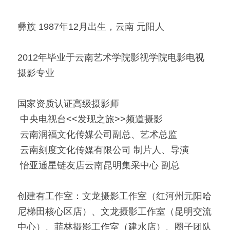
「荧光计划」公益放映
彝族 1987年12月出生，云南 元阳人
「乡野之路」田野基地
2012年毕业于云南艺术学院影视学院电影电视
「乡村影像讲习所」影像学院
摄影专业
「乡土文化影像传习馆」
国家资质认证高级摄影师
「澜湄之眼」东南亚影像交流平台
红河普春村馆
 中央电视台<<发现之旅>>频道摄影
 云南润福文化传媒公司副总、艺术总监
「北门回望」现代遇见乡土对话系列
 云南刻度文化传媒有限公司 制片人、导演
 怡亚通星链友店云南昆明集采中心 副总
创建有工作室：文龙摄影工作室（红河州元阳哈
尼梯田核心区店）、文龙摄影工作室（昆明交流
中心）、菲林摄影工作室（建水店）、圈子团队