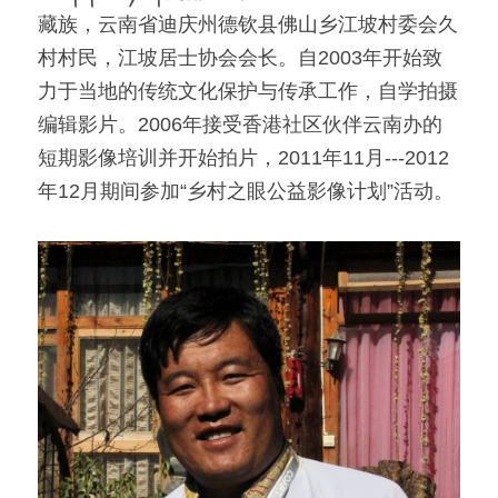
藏族，云南省迪庆州德钦县佛山乡江坡村委会久
「荧光计划」公益放映
村村民，江坡居士协会会长。自2003年开始致
力于当地的传统文化保护与传承工作，自学拍摄
「乡野之路」田野基地
编辑影片。2006年接受香港社区伙伴云南办的
「乡村影像讲习所」影像学院
短期影像培训并开始拍片，2011年11月---2012
年12月期间参加“乡村之眼公益影像计划”活动。
「乡土文化影像传习馆」
「澜湄之眼」东南亚影像交流平台
红河普春村馆
「北门回望」现代遇见乡土对话系列