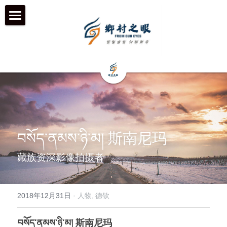
首页
近期动态
关于我们
工作伙伴 & 项目 & 宣传片
何为「乡村之眼」
我们的历程
历年影像
在地合作组织
བསོད་ནམས་ཉི་མ། 斯南尼玛
团队成员
乡村拍客-影行者
媒体聚焦
藏族资深影像拍摄者
加入我们
青年影像行动者-乡语者
支持我们
2018年12月31日
·
人物,
德钦
机构声明
机构项目&项目宣传片
机构服务品牌
བསོད་ནམས་ཉི་མ། 斯南尼玛
「乡眼」影像库 及 员工通道