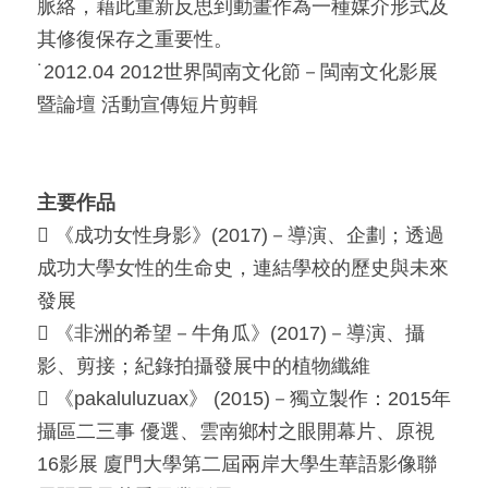
脈絡，藉此重新反思到動畫作為一種媒介形式及
其修復保存之重要性。
˙2012.04 2012世界閩南文化節－閩南文化影展
暨論壇 活動宣傳短片剪輯
主要作品
 《成功女性身影》(2017)－導演、企劃；透過
成功大學女性的生命史，連結學校的歷史與未來
發展
 《非洲的希望－牛角瓜》(2017)－導演、攝
影、剪接；紀錄拍攝發展中的植物纖維
 《pakaluluzuax》 (2015)－獨立製作：2015年
攝區二三事 優選、雲南鄉村之眼開幕片、原視
16影展 廈門大學第二屆兩岸大學生華語影像聯