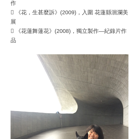
作
 《花，生甚麼訴》(2009)，入圍 花蓮縣洄瀾美
展
 《花蓮舞蓮花》(2008)，獨立製作—紀錄片作
品