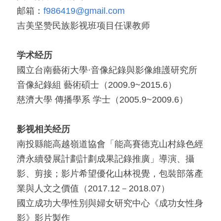
邮箱：
f986419@gmail.com
「荧光计划」公益放映
吉美坚赞民族影视班项目任课教师
「乡野之路」田野基地
学术经历
「乡村影像讲习所」影像学院
國立台南藝術大學·音像紀錄與影像維護研究所
音像紀錄組 藝術碩士（2009.9~2015.6）
「乡土文化影像传习馆」
慈濟大學 傳播學系 学士（2005.9~2009.6）
「澜湄之眼」东南亚影像交流平台
红河普春村馆
影视相关经历
「北门回望」现代遇见乡土对话系列
南投縣能高越嶺道協會「能高賽德克山村綠色經
濟永續發展計劃計劃成果記錄推廣」導演、攝
影、剪接；影片希望優化山林視覺，包裝部落產
業與人文之價值（2017.12－2018.07）
國立成功大學性別與婦女研究中心《成功女性身
影》影片製作