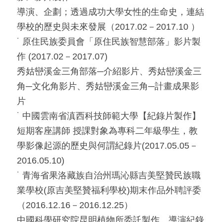
導演、企劃；透過成功大學女性的生命史，連結
學校的歷史與未來發展（2017.02－2017.10 ）
˙ 原住民族委員會「原住民族智慧部落」影片製
作 (2017.02－2017.07)
秀姑巒溪金三角部落─介紹影片、秀姑巒溪金三
角─文化角影片、秀姑巒溪金三角─計畫成果影
片
˙ 中國雲南省滇西科技師範大學【紀錄片製作】
短期客座講師 授課對象為專科二年級學生，教
學影像起源的歷史與何謂紀錄片(2017.05.05－
2016.05.10)
˙ 青海省果洛藏族自治州瑪沁縣吉美堅贊民族職
業學校(原吉美堅贊福利學校)期末作品外聘評委
（2016.12.16－2016.12.25）
中國科學研究院昆明植物所委託製作、導演紀錄