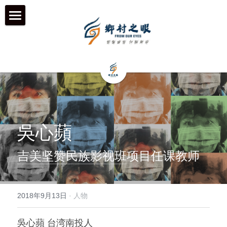
首页
近期动态
关于我们
工作伙伴 & 项目 & 宣传片
何为「乡村之眼」
吳心蘋
我们的历程
历年影像
在地合作组织
吉美坚赞民族影视班
项目任课教师
团队成员
乡村拍客-影行者
媒体聚焦
加入我们
青年影像行动者-乡语者
支持我们
2018年9月13日
·
人物
机构声明
机构项目&项目宣传片
机构服务品牌
吳心蘋 台湾南投人
「乡眼」影像库 及 员工通道