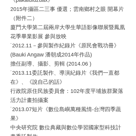
2015年攝區二三事 優選；雲南鄉村之眼 開幕片
（附件二）
廈門大學第二屆兩岸大學生華語影像聯展暨鳳凰
花季畢業影展 參與放映
˙2012.11－參與製作紀錄片《原民會戰功冊》
(Bauki Angaw 潘朝成2014年作品)
擔任副導、攝影、剪輯 (2014.06 )
˙2013.11委託製作、導演紀錄片《我們一直都
在》、《說自己的話》
行政院原住民族委員會：102年度平埔族群聚落
活力計畫拍攝案
˙2013.07短片《數位島嶼萬種風情-台灣四季蔬
果》
中央研究院 數位典藏與數位學習國家型科技計