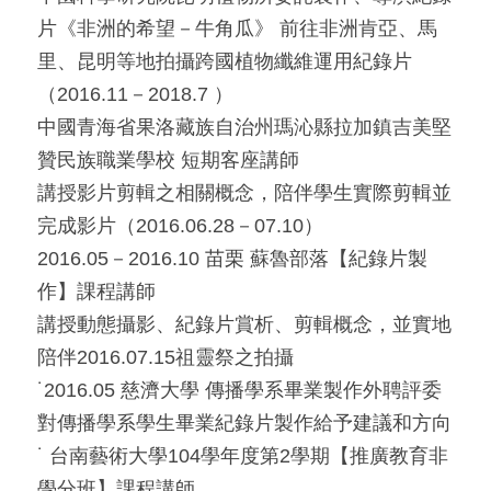
片《非洲的希望－牛角瓜》 前往非洲肯亞、馬
里、昆明等地拍攝跨國植物纖維運用紀錄片
（2016.11－2018.7 ）
中國青海省果洛藏族自治州瑪沁縣拉加鎮吉美堅
贊民族職業學校 短期客座講師
講授影片剪輯之相關概念，陪伴學生實際剪輯並
完成影片（2016.06.28－07.10）
2016.05－2016.10 苗栗 蘇魯部落【紀錄片製
作】課程講師
講授動態攝影、紀錄片賞析、剪輯概念，並實地
陪伴2016.07.15祖靈祭之拍攝
˙2016.05 慈濟大學 傳播學系畢業製作外聘評委
對傳播學系學生畢業紀錄片製作給予建議和方向
˙ 台南藝術大學104學年度第2學期【推廣教育非
學分班】課程講師