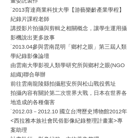
畫委託製作
˙2013育達商業科技大學【游藝樂齡產業學程】
紀錄片課程老師
講授影片拍攝與剪輯之相關概念，讓學生運用攝
影機說出更多故事
˙2013.04參與雲南昆明「鄉村之眼」第三屆人類
學紀錄影像論壇
由雲南大學影視人類學研究所與鄉村之眼(NGO
組織)聯合舉辦
前往雲南龍陵縣拍攝慰安所與松山戰役舊址
拍攝內容有關於第二次世界大戰，日本在世界各
地造成的各種傷害
˙2012.03－2012.10 國立台灣歷史博物館2012年
<西拉雅本族社會民俗影像紀錄整理計畫案>專
案助理