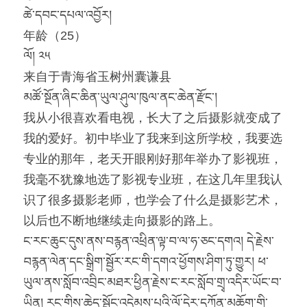
ཚེ་དབང་དཔལ་འབྱོར།
「荧光计划」公益放映
年龄（25）
ལོ། ༢༥
「乡野之路」田野基地
来自于青海省玉树州囊谦县
「乡村影像讲习所」影像学院
མཚོ་སྔོན་ཞིང་ཆིན་ཡུལ་ཤུལ་ཁུལ་ནང་ཆེན་རྫོང་།
我从小很喜欢看电视，长大了之后摄影就变成了
「乡土文化影像传习馆」
我的爱好。初中毕业了我来到这所学校，我要选
「澜湄之眼」东南亚影像交流平台
红河普春村馆
专业的那年，老天开眼刚好那年举办了影视班，
我毫不犹豫地选了影视专业班，在这几年里我认
「北门回望」现代遇见乡土对话系列
识了很多摄影老师，也学会了什么是摄影艺术，
以后也不断地继续走向摄影的路上。
ང་རང་ཆུང་དུས་ནས་བརྙན་འཕྲིན་ལྟ་བ་ལ་ཧ་ཅང་དགའ། དེ་རྗེས་
བརྙན་ལེན་དང་སྒྲིག་སྦྱོར་རང་གི་དགའ་ཕྱོགས་ཤིག་ཏུ་གྱུར། ཕ་
ཡུལ་ནས་སློབ་འབྲིང་མཐར་ཕྱིན་རྗེས་ང་རང་སློབ་གྲྭ་འདིར་ཡོང་བ་
ཡིན། རང་གིས་ཆེད་སྦྱོང་འདེམས་པའི་ལོ་དེར་དཀོན་མཆོག་གི་