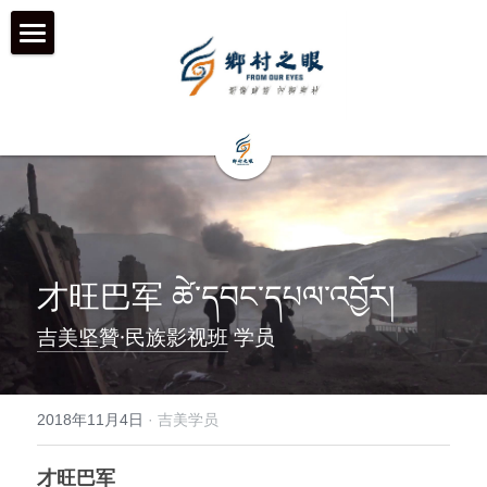
首页
近期动态
关于我们
工作伙伴 & 项目 & 宣传片
何为「乡村之眼」
我们的历程
历年影像
在地合作组织
才旺巴军 ཚེ་དབང་དཔལ་འབྱོར།
团队成员
乡村拍客-影行者
媒体聚焦
吉美坚贊·民族影视班
 学员
加入我们
青年影像行动者-乡语者
支持我们
2018年11月4日
·
吉美学员
机构声明
机构项目&项目宣传片
机构服务品牌
才旺巴军 
「乡眼」影像库 及 员工通道