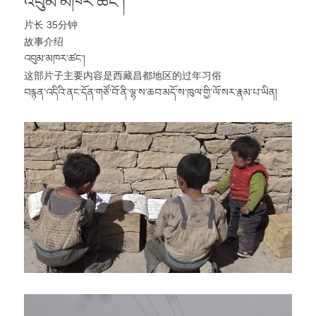
འབུམ་མཁར་ཚང་།
片长 35分钟
故事介绍
འབུམ་མཁར་ཚང་།
这部片子主要内容是西藏昌都地区的过年习俗
བརྙན་འདིའི་ནང་དོན་གཙོ་བོ་ནི་ལྷ་ས་ཆབ་མདོ་ས་ཁུལ་གྱི་ལོ་སར་རྣམ་པ་ཡིན།