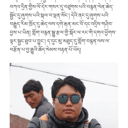
བཀའ་དྲིན་གྱིས་ལོ་དེར་གསར་དུ་བཙུགས་པའི་བརྙན་ལེན་ཆེད་
སྦྱོང་དུ་ཞུགས་པའི་སྐལ་བ་ལྡན་སོང་། དེའི་ནང་དུ་ཞུགས་པའི་
བརྒྱུད་རིམ་ཁྲོད་དུ་ཆེད་ལས་དགེ་རྒན་མང་བོ་དང་འདྲིས་གཤིབ་
བྱས་པ་ཡིན། གློག་བརྙན་སྒྱུ་རྩལ་གྱི་སྐོར་ལ་རང་གི་དགའ་ཕྱོགས་
ལྟར་སྦྱང་ཐུབ་པ་བྱུང་། ད་དུང་མུ་མཐུད་དུ་གློག་བརྙན་ལས་ལ་
བརྩོན་པ་བྱ་རྒྱུའི་ཆོད་སེམས་བརྟན་པོ་ཡོད།