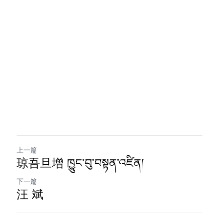
上一篇
琼吾旦增 ཁྱུང་བུ་བསྟན་འཛིན།
下一篇
汪 斌