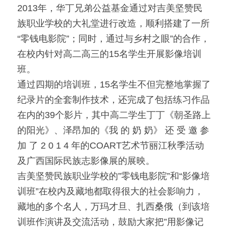
2013年，华丁兄弟公益基金通过对吉美坚赞民
族职业学校的大礼堂进行改造，顺利搭建了一所
“零钱电影院”；同时，通过与乡村之眼”的合作，
在校内针对高二高三的15名学生开展影像培训
班。
通过四期的培训班，15名学生不但完整地掌握了
纪录片的全套制作技术，还完成了包括练习作品
在内的39个影片，其中高二学生丁丁《朝圣路上
的阳光》、泽昂加的《我 的 奶 奶》 还 受 邀 参 
加 了 2 0 1 4 年的COART艺术节丽江秋季活动
及广西国际民族志影像展的展映。
吉美坚赞民族职业学校的”零钱电影院”和“影像培
训班”在校内及藏地都取得很大的社会影响力，
藏地的多个名人，万玛才旦、扎西桑俄（到该培
训班作演讲及交流活动，鼓励大家把”用影像记