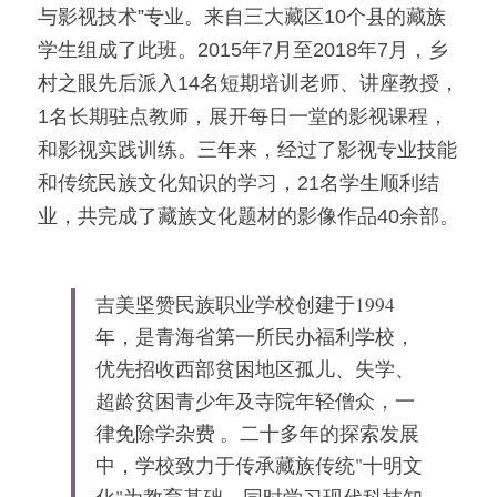
与影视技术”专业。来自三大藏区10个县的藏族
「荧光计划」公益放映
学生组成了此班。2015年7月至2018年7月，乡
村之眼先后派入14名短期培训老师、讲座教授，
「乡野之路」田野基地
1名长期驻点教师，展开每日一堂的影视课程，
「乡村影像讲习所」影像学院
和影视实践训练。三年来，经过了影视专业技能
和传统民族文化知识的学习，21名学生顺利结
「乡土文化影像传习馆」
业，共完成了藏族文化题材的影像作品40余部。
「澜湄之眼」东南亚影像交流平台
红河普春村馆
「北门回望」现代遇见乡土对话系列
吉美坚赞民族职业学校创建于1994
年，是青海省第一所民办福利学校，
优先招收西部贫困地区孤儿、失学、
超龄贫困青少年及寺院年轻僧众，一
律免除学杂费 。二十多年的探索发展
中，学校致力于传承藏族传统"十明文