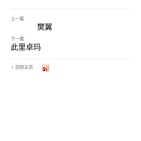
「荧光计划」公益放映
上一篇
樊翼
「乡野之路」田野基地
下一篇
「乡村影像讲习所」影像学院
此里卓玛
「乡土文化影像传习馆」
回到主页
「澜湄之眼」东南亚影像交流平台
红河普春村馆
「北门回望」现代遇见乡土对话系列