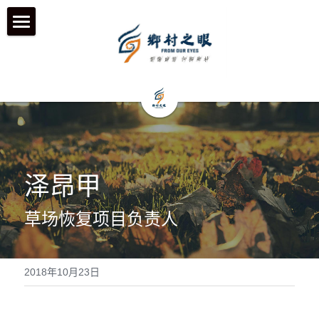
首页
近期动态
关于我们
工作伙伴 & 项目 & 宣传片
何为「乡村之眼」
泽昂甲
我们的历程
历年影像
在地合作组织
草场恢复项目负责人
团队成员
乡村拍客-影行者
媒体聚焦
加入我们
青年影像行动者-乡语者
支持我们
2018年10月23日
机构声明
机构项目&项目宣传片
机构服务品牌
「乡眼」影像库 及 员工通道