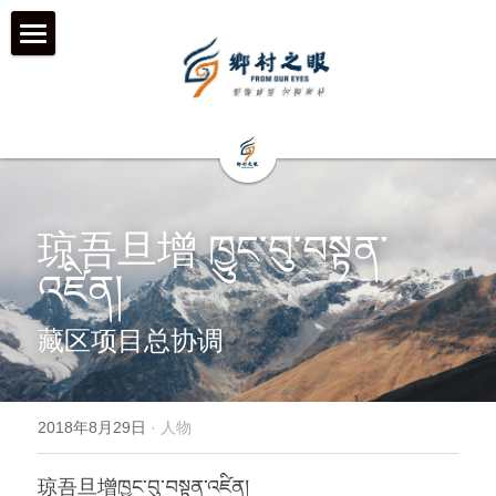
首页
近期动态
关于我们
工作伙伴 & 项目 & 宣传片
何为「乡村之眼」
琼吾旦增 ཁྱུང་བུ་བསྟན་
འཛིན།
我们的历程
历年影像
在地合作组织
藏区项目总协调
团队成员
乡村拍客-影行者
媒体聚焦
加入我们
青年影像行动者-乡语者
支持我们
2018年8月29日
·
人物
机构声明
机构项目&项目宣传片
机构服务品牌
琼吾旦增ཁྱུང་བུ་བསྟན་འཛིན།
「乡眼」影像库 及 员工通道