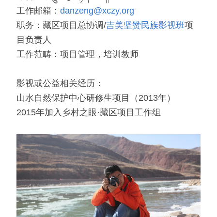
工作邮箱：
danzeng@xczy.org
「荧光计划」公益放映
职务：藏区项目总协调/
吉美坚赞民族影视班
项
目负责人
「乡野之路」田野基地
工作范畴：项目管理，培训教师
「乡村影像讲习所」影像学院
影视或公益相关经历：
「乡土文化影像传习馆」
山水自然保护中心研修生项目（2013年）
「澜湄之眼」东南亚影像交流平台
红河普春村馆
2015年加入乡村之眼·藏区项目工作组
「北门回望」现代遇见乡土对话系列