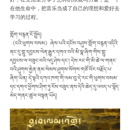
在他生命中，把音乐当成了自己的理想和爱好去
学习的过程。
གློག་བརྙན་ངོ་སྤྲོད།
《ངའི་ཕུགས་བསམ》ཞེས་པའི་དངོས་བཤུས་གློག་བརྙན་འདིའི་
ནང་དུ་གླུ་དབྱངས་ལེན་རྒྱུར་དགའ་བའི་མི་སྣ་ཞིག་གིས་གླུ་
དབྱངས་ལ་བཟུང་བའི་འདུ་ཤེས་དང་། དེས་རང་གི་མི་ཚེ་ལ་གནང་
བའི་ཤུགས་རྐྱེན་ནམ་སེམས་ཤུགས་སོགས་གཙོ་བོར་བརྗོད་པ་
ཞིག་ཡིན། དེ་ལྟའི་དཀའ་ཁག་གི་ལམ་བུ་དེ་རང་གི་ཕུགས་བསམ་
དང་དགའ་ཕྱོགས་ཤིག་ཏུ་ངོས་བཟུང་ནས་དེའི་ཆེད་དུ་འབད་པ་ལྷོད་
མེད་གནང་ཚུལ་བསྟན་ཡོད།