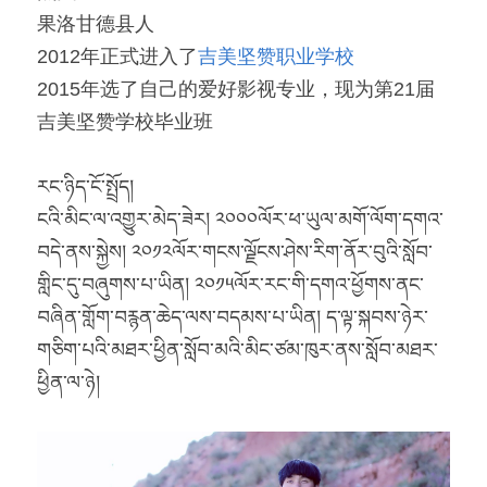
果洛甘德县人
「荧光计划」公益放映
2012年正式进入了
吉美坚赞职业学校
2015年选了自己的爱好影视专业，现为第21届
「乡野之路」田野基地
吉美坚赞学校毕业班
「乡村影像讲习所」影像学院
རང་ཉིད་ངོ་སྤྲོད།
「乡土文化影像传习馆」
ངའི་མིང་ལ་འགྱུར་མེད་ཟེར། ༢༠༠༠ལོར་ཕ་ཡུལ་མགོ་ལོག་དགའ་
「澜湄之眼」东南亚影像交流平台
红河普春村馆
བདེ་ནས་སྐྱེས། ༢༠༡༢ལོར་གངས་ལྗོངས་ཤེས་རིག་ནོར་བུའི་སློབ་
གླིང་དུ་བཞུགས་པ་ཡིན། ༢༠༡༥ལོར་རང་གི་དགའ་ཕྱོགས་ནང་
「北门回望」现代遇见乡土对话系列
བཞིན་གློག་བརྙན་ཆེད་ལས་བདམས་པ་ཡིན། ད་ལྟ་སྐབས་ཉེར་
གཅིག་པའི་མཐར་ཕྱིན་སློབ་མའི་མིང་ཙམ་ཁུར་ནས་སློབ་མཐར་
ཕྱིན་ལ་ཉེ།