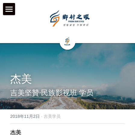
首页
近期动态
关于我们
工作伙伴 & 项目 & 宣传片
何为「乡村之眼」
杰美
我们的历程
历年影像
在地合作组织
吉美坚贊·民族影视班
 学员
团队成员
乡村拍客-影行者
媒体聚焦
加入我们
青年影像行动者-乡语者
支持我们
2018年11月2日
·
吉美学员
机构声明
机构项目&项目宣传片
机构服务品牌
杰美
「乡眼」影像库 及 员工通道