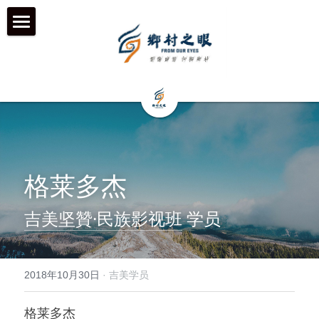
首页
近期动态
关于我们
工作伙伴 & 项目 & 宣传片
何为「乡村之眼」
格莱多杰
我们的历程
历年影像
在地合作组织
吉美坚贊·民族影视班
 学员
团队成员
乡村拍客-影行者
媒体聚焦
加入我们
青年影像行动者-乡语者
支持我们
2018年10月30日
·
吉美学员
机构声明
机构项目&项目宣传片
机构服务品牌
格莱多杰
「乡眼」影像库 及 员工通道