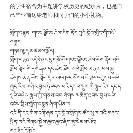
的学生宿舍为主题讲学校历史的纪录片，也是自
己毕业前送给老师和同学们的小小礼物。
གློག་བརྙན། གངས་ལྗོངས་ཤེས་རིག་ནོར་བུའི་སློབ་གླིང་གི་འཕོ་
འགྱུར།
གཏམ་རྒྱུད་མཚམས་སྦྱོར།
གློག་བརྙན་འདིའི་ནང་དུ་གཙོ་བོ་གངས་ལྗོངས་ཤེས་རིག་ནོར་བུའི་
སློབ་གླིང་གི་དགེ་རྒན་དང་ཆེས་ཐོག་མའི་སློབ་མ་རྣམ་པས་སྐུ་
ཚེགས་ཆེན་པོས་སློབ་གྲྭར་མལ་ཁང་སོགས་ཇི་ལྟར་འཛུགས་པའི་
རྒྱུད་རིམ་གཞིར་བྱས་ཏེ་འདས་པའི་དཀའ་སྡུག་གི་རྒྱུད་རིམ་དང་ད་
ལྟའི་འཕེལ་རྒྱས་ཀྱི་གནས་བབ་སོགས་མཚོན་ཐབས་བྱས་པའི་
དངོས་བྲིས་གློག་བརྙན་ཞིག་ཡིན་ལ།
འདི་ནི་རང་གིས་དགེ་རྒན་དང་སློབ་གྲོགས་ཚོར་ཕུལ་བའི་མཐར་
ཕྱིན་ཁའི་ལེགས་སྐྱེས་ཆུང་ཆུང་ཞིག་ཏུ་སེམས་ཡོད།
རང་ཉིད་ངོ་སྤྲོད།