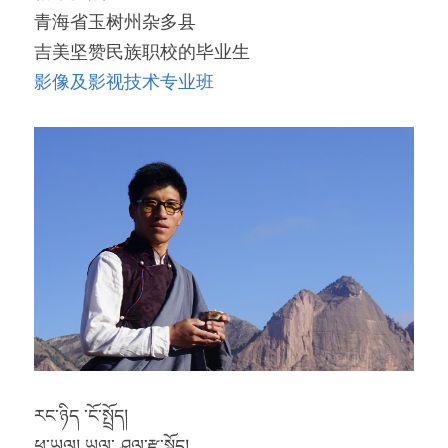
青海省玉树州杂多县
「荧光计划」公益放映
吉美坚赞民族职校的毕业生
影像及影视技术专业班
「乡野之路」田野基地
「乡村影像讲习所」影像学院
「乡土文化影像传习馆」
「澜湄之眼」东南亚影像交流平台
红河普春村馆
「北门回望」现代遇见乡土对话系列
རང་ཉིད ་ངོ་སྤྲོད།
ཕ་ཡུལ། ཡུལ་ ཤུལ་རྫ་སྟོད།