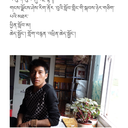
གངས་ལྗོངས་ཤེས་རིག་ནོར ་བུའི་སློབ་གླིང་གི་སྐབས་ཉེར་གཅིག་
པའི་མཐར་
ཕྱིན་སློབ་མ།
ཆེད་སྦྱོང་། གློག་བརྙན ་འཕྲིན་ཆེད་སྦྱོང་།