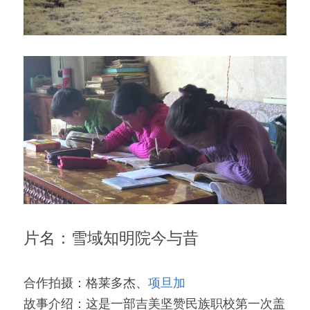
片名：雪域知明院今与昔
合作拍摄：格莱多杰、
项旦加
故事介绍：这是一部吉美坚赞民族职校第一次盖