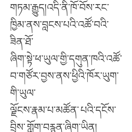
གཏམ་རྒྱུད།འདི་ནི་ཁོ་བོས་རང་
ཁྱིམ་ནས་བླངས་པའི་འཚོ་བའི་
ཟིན་ཐོ་
ཞིག་སྟེ་ཕ་ཡུལ་གྱི་དགུན་ཁའི་འཚོ་
བ་གཙོར་བྱས་ནས་ཕྱིའི་ཁོར་ཡུག་
གི་ཡུལ་
ལྗོངས་རྣམ་པ་མཚོན་
པའི་དངོས་
བྲིས་
གློག་བརྙན་ཞིག་ཡིན།