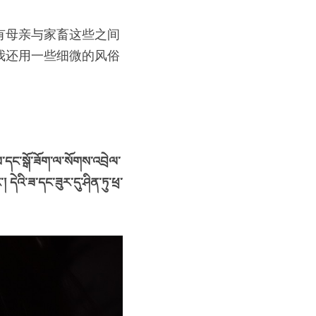
有母亲与家畜这些之间
我还用一些细微的风俗
མ་དང་སྒོ་ཟོག་ལ་སོགས་འབྲེལ་
ེའི་ཟ་དང་ཟུར་དུ་ཤིན་ཏུ་ཕྲ་