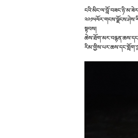
ངའི་མིང་ལ་བློ་བཟང་ཉི་མ་ཟེར་ལ
༢༠༡༥ལོར་གངས་ལྗོངས་ཤེས་རིག
སྟབས།
ཆེས་ཐོག་མར་བརྙན་ཆས་དང་གློ
རིམ་གྱིས་པར་ཆས་དང་གློག་ཀླ