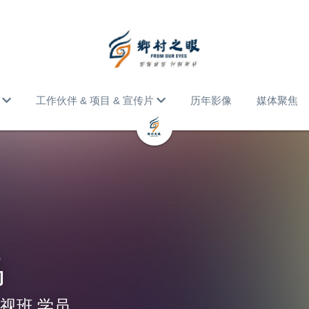
工作伙伴 & 项目 & 宣传片
历年影像
媒体聚焦
玛
影视班
 学员