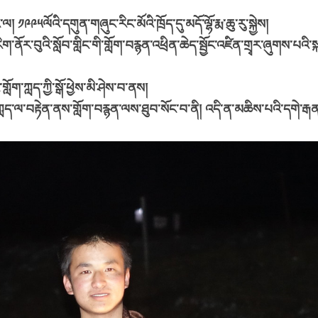
། ༡༩༩༥ལོའི་དགུན་གཞུང་རིང་མོའི་ཁྲོད་དུ་མདོ་ལྷོ་རྨ་ཆུ་རུ་སྐྱེས།
་ནོར་བུའི་སློབ་གླིང་གི་གློག་བརྙན་འཕྲིན་ཆེད་སྦྱོང་འཛིན་གྲྭར་ཞུགས་པའི
ག་ཀླད་ཀྱི་སྒོ་ཕྱེས་མི་ཤེས་བ་ནས།
ད་ལ་བརྟེན་ནས་གློག་བརྙན་ལས་ཐུབ་སོང་བ་ནི། འདི་ན་མཆིས་པའི་དགེ་རྒན་ར