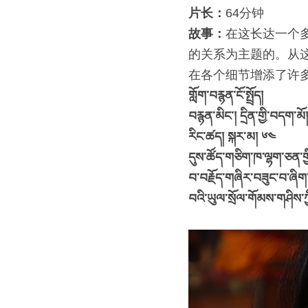
片长：
64分钟
故事：
在这长达一个
的关系为主题的。从
在各个细节增添了许
གློག་བརྙན་ངོ་སྤྲོད།
བརྙན་མིང་། དྲིན་གྱི་བདག་མོ།
རིང་ཚད། སྐར་མ། ༦༤
དུས་ཚོད་གཅིག་ཁ་ལྷག་ཅན་གྱི
བ་བརྗོད་གཞིར་བཟུང་བ་ཞིག་ཡ
བའི་ཡུལ་སྲོལ་གོམས་གཤིས་ཀྱ