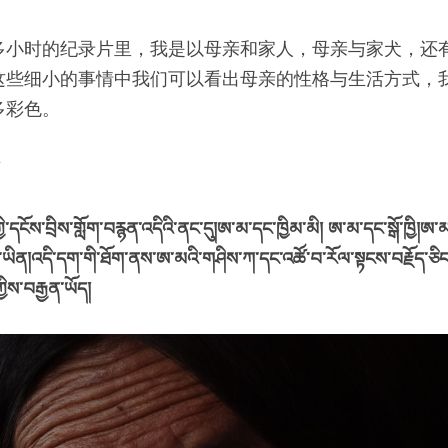
多小时的纪录片里，我是以母亲和家人，母亲与家犬，还
这些细小的事情中我们可以看出母亲的性格与生活方式，
多彩色。
 
་དངོས་བྲིས་གློག་བརྙན་འདིའི་ནང་དུ།ཨ་མ་དང་ཁྱིམ་མི། ཨ་མ་དང་སྒོ་ཁྱི།ཨ་
ིན།འདི་དག་གི་ཐོག་ནས་ཨ་མའི་གཤིས་ཀ་དང་འཚོ་བ་རོལ་སྟངས་བརྗོད་ཅིང་། ད
ིས་བརྒྱན་ཡོད། 