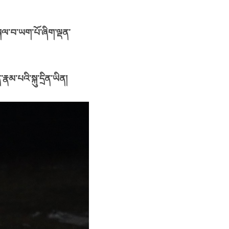
་སྐལ་བ་ཡག་པོ་ཞིག་ལྡན་
ྣམ་པའི་སྐུ་དྲིན་ཡིན།