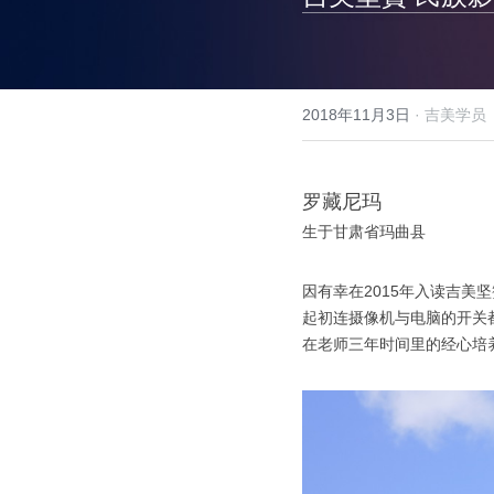
2018年11月3日
·
吉美学员
罗藏尼玛
生于甘肃省玛曲县
因有幸在2015年入读吉美
起初连摄像机与电脑的开关
在老师三年时间里的经心培