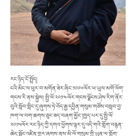
རང་ཉིད་ངོ་སྤྲོད།
ངའི་མིང་ལ་ཕུར་བ་མགོན་ཟེར་ཞིང་༡༩༩༦ལོར་ཕ་ཡུལ་མགོ་ལོག་
གངས་རི་ནས་སྐྱེས། སྤྱི་ལོ་༢༠༡༤ལོར་གངས་ལྗོངས་ཤེས་རིག་ནོར་
བུའི་སློབ་གླིང་དུ་ཞུགས་ཏེ་བོད་རྒྱ་དབྱིན་གསུམ་གཙོས་བསླབ་བྱ་
ཁག་ལ་བག་ཆགས་ཅུང་ཟད་བཞག་མྱོང་།ཁྱད་པར་དུ་སྤྱི་ལོ་
༢༠༡༥ལོར་རང་ཉིད་ཀྱི་དགའ་ཕྱོགས་ལྟར་དུ་འདི་གའི་གློག་བརྙན་
ཆེད་སྦྱོང་འཛིན་གྲྭར་ཞུགས་ནས་མི་ལོ་གསུམ་གྱི་ཡུན་ལ་གློག་