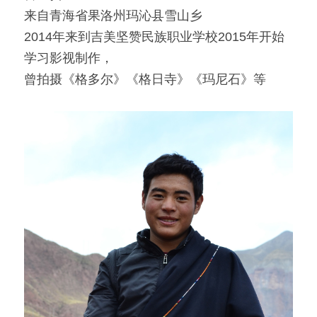
来自青海省果洛州玛沁县雪山乡
「荧光计划」公益放映
2014年来到吉美坚赞民族职业学校2015年开始
学习影视制作，
「乡野之路」田野基地
曾拍摄《格多尔》《格日寺》《玛尼石》等
「乡村影像讲习所」影像学院
「乡土文化影像传习馆」
「澜湄之眼」东南亚影像交流平台
红河普春村馆
「北门回望」现代遇见乡土对话系列