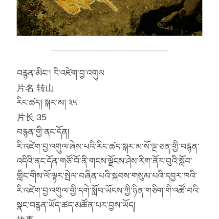
བརྙན་མིང་། རི་འཛེག་བྱ་འགུལ
片名 转山
རིང་ཚད། སྐར་མ། ༣༥
片长 35
བརྙན་གྱི་ནང་དོན།
རི་འཛེག་བྱ་འགུལ་ཞེས་པའི་རིང་ཚད་སྐར་མ་སོ་ལྔ་ཅན་གྱི་བརྙན་
འདིའི་ནང་དོན་གཙོ་བོ་ནི་གངས་ལྗོངས་ཤེས་རིག་ནོར་བུའི་སློབ་
གླིང་གིས་ལོ་ལྟར་སྤེལ་བཞིན་པའི་སྐབས་གསུམ་པའི་དབྱར་ཁའི་
རི་འཛེག་བྱ་འགུལ་གྱི་དགེ་སློབ་ཡོངས་ཀྱི་ཉིན་གཅིག་གི་འཚོ་བའི་
སྣང་བརྙན་ཡོད་ཚད་མཚོན་པར་བྱས་ཡོད།