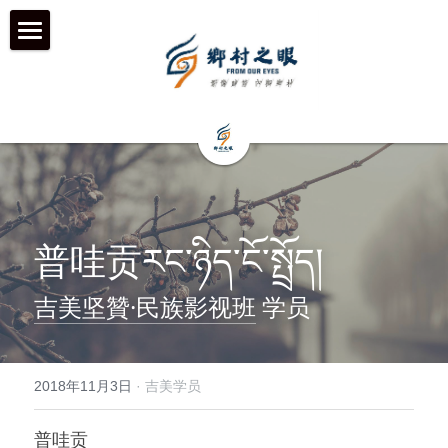
首页
近期动态
关于我们
工作伙伴 & 项目 & 宣传片
何为「乡村之眼」
普哇贡རང་ཉིད་ངོ་སྤྲོད།
我们的历程
历年影像
在地合作组织
吉美坚贊·民族影视班
 学员
团队成员
乡村拍客-影行者
媒体聚焦
加入我们
青年影像行动者-乡语者
支持我们
2018年11月3日
·
吉美学员
机构声明
机构项目&项目宣传片
机构服务品牌
普哇贡
「乡眼」影像库 及 员工通道