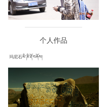
个人作品
 玛尼石མི་ཎི་རྡོ་བརྐོས། 