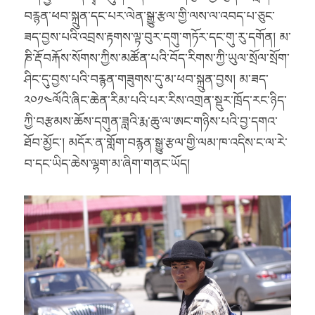
བརྙན་ཕབ་སྐྲུན་དང་པར་ལེན་སྒྱུ་རྩལ་གྱི་ལས་ལ་འབད་པ་ཅུང་
ཟད་བྱས་པའི་འབྲས་རྟགས་ལྟ་བུར་དགུ་གཏོར་དང་གུ་རུ་དགོན། མ་
ཎི་རྡོ་བརྐོས་སོགས་ཀྱིས་མཚོན་པའི་བོད་རིགས་ཀྱི་ཡུལ་སྲོལ་སྲོག་
ཤིང་དུ་བྱས་པའི་བརྙན་གཟུགས་དུ་མ་ཕབ་སྐྲུན་བྱས། མ་ཟད་
༢༠༡༤ལོའི་ཞིང་ཆེན་རིམ་པའི་པར་རིས་འགྲན་སྡུར་ཁྲོད་རང་ཉིད་
ཀྱི་བརྩམས་ཆོས་དགུན་ཟླའི་རྨ་ཆུ་ལ་ཨང་གཉིས་པའི་བྱ་དགའ་
ཐོབ་མྱོང་། མདོར་ན་གློག་བརྙན་སྒྱུ་རྩལ་གྱི་ལམ་ཁ་འདིས་ང་ལ་རེ་
བ་དང་ཡིད་ཆེས་ལྷག་མ་ཞིག་གནང་ཡོད།