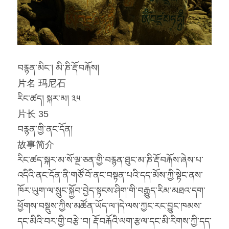
བརྙན་མིང་། མི་ཎི་རྡོ་བརྐོས།
片名 玛尼石
རིང་ཚད། སྐར་མ། ༣༥
片长 35
བརྙན་གྱི་ནང་དོན།
故事简介
རིང་ཚད་སྐར་མ་སོ་ལྔ་ཅན་གྱི་བརྙན་ཐུང་མ་ཎི་རྡོ་བརྐོས་ཞེས་པ་
འདིའི་ནང་དོན་ནི་གཙོ་བོ་ནང་བསྟན་པའི་དད་མོས་ཀྱི་སྟེང་ནས་
ཁོར་ཡུག་ལ་སྲུང་སྐྱོབ་བྱེད་སྟངས་ཤིག་གི་བརྒྱུད་རིམ་མཐའ་དག་
ཕྱོགས་བསྡུས་ཀྱིས་མཚོན་ཡོད་ལ་།དེ་ལས་ཀྱང་རང་བྱུང་ཁམས་
དང་མིའི་བར་གྱི་བརྩེ་བ། རྡོ་བརྐོའི་ལག་རྩལ་དང་མི་རིགས་ཀྱི་དད་